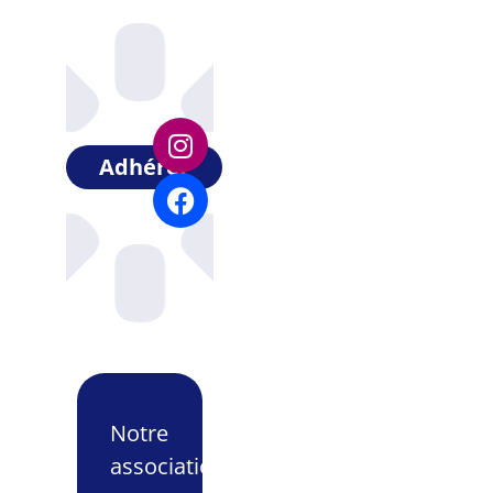
Adhérer
Notre
association