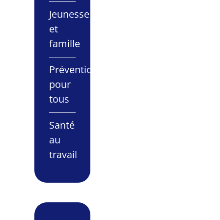
Jeunesse
et
famille
Prévention
pour
tous
Santé
au
travail