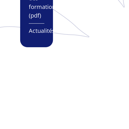
formations
(pdf)
Actualités