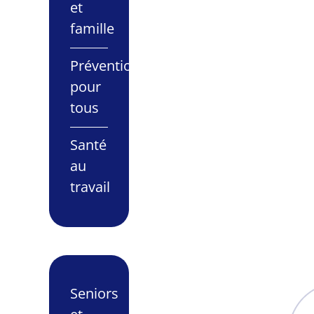
et
famille
Prévention
pour
tous
Santé
au
travail
Seniors