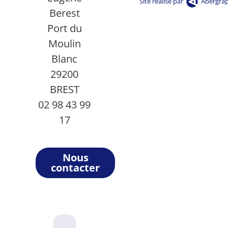
Site réalisé par
Abergra
Berest
Port du
Moulin
Blanc
29200
BREST
02 98 43 99
17
Nous
contacter