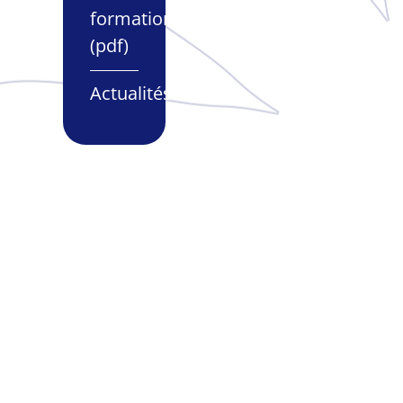
formations
(pdf)
Actualités