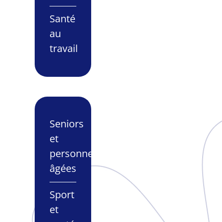
Santé
au
travail
Seniors
et
personnes
âgées
Sport
et